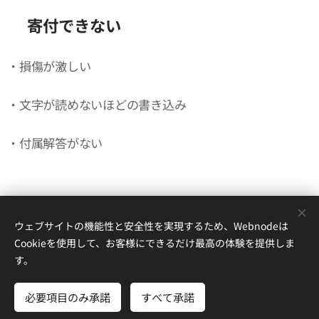
❌️寄付できない
・損傷が激しい
・文字が読めないほどの書き込み
・付属解答がない
ウェブサイトの機能性と安全性を実現するため、Webnodeは
Cookieを使用して、お客様にできるだけ最高の体験を提供しま
す。
茨城高等学校これミラ班
茨城県水戸市八幡町１６−１
必要項目のみ承諾
すべて承諾
Powered by
Webnode
Cookie
さあ、はじめよう
無料でホームページを作成しよう！